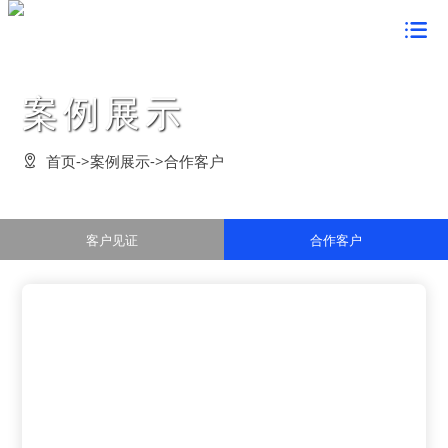
首页

关于鸿蒙
案例展示
董事长致辞


新闻中心
企业简介

企业要闻

产品中心
首页
->
案例展示
->
合作客户

组织架构

企业动态

定制成套装置

企业文化
资质荣誉

电力技术检测

电力试验设备

鸿蒙形象

党建工作
客户见证
合作客户
发展战略

串联谐振方案

在线监测系统

经营理念

党的建设

案例展示
管理活动

行业解决方案

鸿蒙风貌

群众路线教育

客户见证

客户服务
公告信息

企业价值观

学习型组织

合作客户

联系我们

企业愿景

创先争优活动

在线留言

企业视频

法律声明
