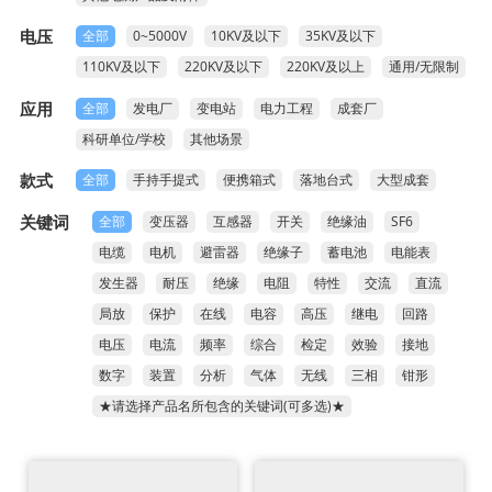
常见问题

电压
全部
0~5000V
10KV及以下
35KV及以下
110KV及以下
220KV及以下
220KV及以上
通用/无限制
应用
全部
发电厂
变电站
电力工程
成套厂
科研单位/学校
其他场景
款式
全部
手持手提式
便携箱式
落地台式
大型成套
关键词
全部
变压器
互感器
开关
绝缘油
SF6
电缆
电机
避雷器
绝缘子
蓄电池
电能表
发生器
耐压
绝缘
电阻
特性
交流
直流
局放
保护
在线
电容
高压
继电
回路
电压
电流
频率
综合
检定
效验
接地
数字
装置
分析
气体
无线
三相
钳形
★请选择产品名所包含的关键词(可多选)★