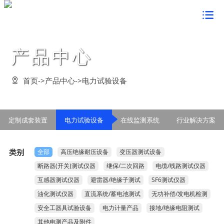
首页

关于鸿蒙
产品中心
董事长致辞


新闻中心
企业简介

企业要闻

产品中心
首页
->
产品中心
->
电力试验设备

组织架构

企业动态

定制成套装置

企业文化
资质荣誉

电力技术检测

电力试验设备

鸿蒙形象


党建工作
定制成套装置
电力试验设备
在线监测系统
行业解决方案
发展战略

串联谐振方案

在线监测系统

经营理念

党的建设

案例展示
管理活动

行业解决方案

鸿蒙风貌

类别
全部
高压绝缘耐压设备
变压器测试设备
群众路线教育

客户见证

客户服务
公告信息

断路器(开关)测试仪器
继保/二次回路
电缆/线路测试仪器
企业价值观

学习型组织

合作客户

联系我们

互感器测试仪器
避雷器/绝缘子测试
SF6测试仪器
企业愿景

创先争优活动

油化测试仪器
直流系统/蓄电池测试
无功补偿/发电机检测
在线留言

企业视频

安全工器具试验设备
电力计量产品
接地/绝缘电阻测试
法律声明

其他电测产品及附件