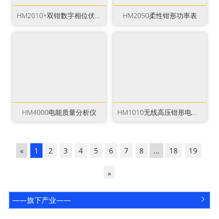
HM2010+双钳数字相位伏安表
HM2050柔性钳形功率表
HM4000电能质量分析仪
HM1010无线高压钳形电流表
«
1
2
3
4
5
6
7
8
...
18
19
»
——旗下产业——

咨询电话
关注鸿蒙