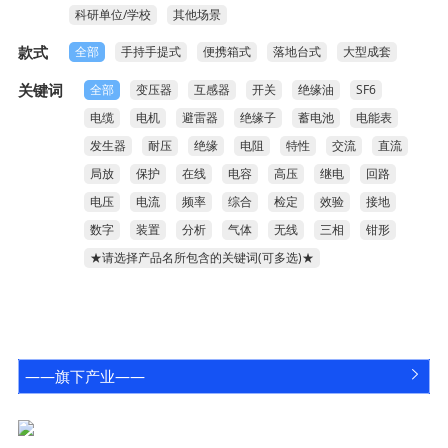
常见问题
科研单位/学校
其他场景

款式
全部
手持手提式
便携箱式
落地台式
大型成套
关键词
全部
变压器
互感器
开关
绝缘油
SF6
电缆
电机
避雷器
绝缘子
蓄电池
电能表
发生器
耐压
绝缘
电阻
特性
交流
直流
局放
保护
在线
电容
高压
继电
回路
电压
电流
频率
综合
检定
效验
接地
数字
装置
分析
气体
无线
三相
钳形
★请选择产品名所包含的关键词(可多选)★
——旗下产业——

咨询电话
关注鸿蒙
027-8389-2668
官方公众号