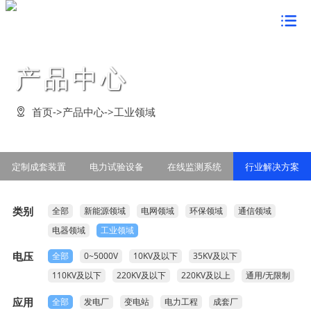
首页

关于鸿蒙
产品中心
董事长致辞


新闻中心
企业简介

企业要闻

产品中心
首页
->
产品中心
->
工业领域

组织架构

企业动态

定制成套装置

企业文化
资质荣誉

电力技术检测

电力试验设备

鸿蒙形象

党建工作
定制成套装置
电力试验设备
在线监测系统
行业解决方案
发展战略

串联谐振方案

在线监测系统

经营理念

党的建设

案例展示
管理活动

行业解决方案

鸿蒙风貌

类别
全部
新能源领域
电网领域
环保领域
通信领域
群众路线教育

客户见证

客户服务
公告信息

电器领域
工业领域
企业价值观

学习型组织

合作客户

联系我们

电压
全部
0~5000V
10KV及以下
35KV及以下
企业愿景

创先争优活动

在线留言

110KV及以下
220KV及以下
220KV及以上
通用/无限制
企业视频

法律声明

应用
全部
发电厂
变电站
电力工程
成套厂