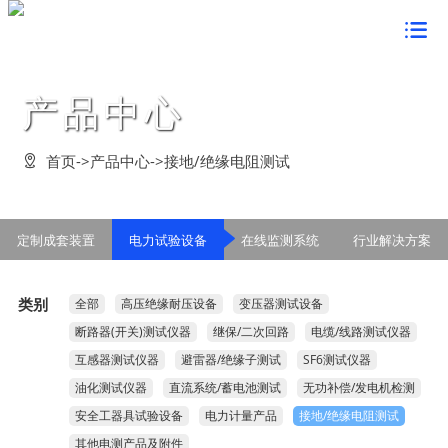
首页

关于鸿蒙
产品中心
董事长致辞


新闻中心
企业简介

企业要闻

产品中心
首页
->
产品中心
->
接地/绝缘电阻测试

组织架构

企业动态

定制成套装置

企业文化
资质荣誉

电力技术检测

电力试验设备

鸿蒙形象


党建工作
定制成套装置
电力试验设备
在线监测系统
行业解决方案
发展战略

串联谐振方案

在线监测系统

经营理念

党的建设

案例展示
管理活动

行业解决方案

鸿蒙风貌

类别
全部
高压绝缘耐压设备
变压器测试设备
群众路线教育

客户见证

客户服务
公告信息

断路器(开关)测试仪器
继保/二次回路
电缆/线路测试仪器
企业价值观

学习型组织

合作客户

联系我们

互感器测试仪器
避雷器/绝缘子测试
SF6测试仪器
企业愿景

创先争优活动

油化测试仪器
直流系统/蓄电池测试
无功补偿/发电机检测
在线留言

企业视频

安全工器具试验设备
电力计量产品
接地/绝缘电阻测试
法律声明

其他电测产品及附件