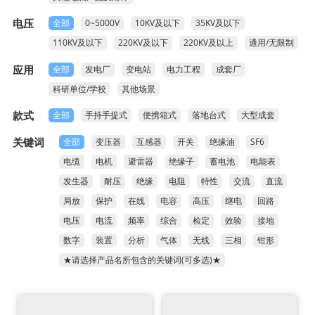
常见问题

电压
全部
0~5000V
10KV及以下
35KV及以下
110KV及以下
220KV及以下
220KV及以上
通用/无限制
应用
全部
发电厂
变电站
电力工程
成套厂
科研单位/学校
其他场景
款式
全部
手持手提式
便携箱式
落地台式
大型成套
关键词
全部
变压器
互感器
开关
绝缘油
SF6
电缆
电机
避雷器
绝缘子
蓄电池
电能表
发生器
耐压
绝缘
电阻
特性
交流
直流
局放
保护
在线
电容
高压
继电
回路
电压
电流
频率
综合
检定
效验
接地
数字
装置
分析
气体
无线
三相
钳形
★请选择产品名所包含的关键词(可多选)★