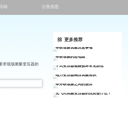
活动
公告信息
更多推荐

串联谐振试验注意事项
05-27
鸿蒙电力技术部


串联谐振的总电阻
05-27
鸿蒙电力技术部


时要求现场测量变压器的
干式变压器短路损坏常见部位
05-27
鸿蒙电力技术部


电力变压器高压试验知识
05-17
鸿蒙电力技术部


串并联谐振之间的差异
05-13
鸿蒙电力技术部


充气式试验变压器的优势是什么？
05-11
鸿蒙电力技术部

