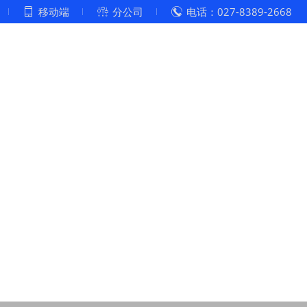
移动端
分公司
电话：027-8389-2668



企业文化
党建工作
案例展示
客户服务
