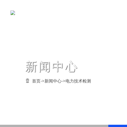
关于鸿蒙
新闻中心
产品中心
企业文化
党建工作
案例展示
客户服务
董事长致辞
企业要闻
定制成套装置
鸿蒙形象
党的建设
客户见证
联系我们







新闻中心
企业简介
企业动态
电力试验设备
经营理念
群众路线教育
合作客户
在线留言







组织架构
电力技术检测
在线监测系统
鸿蒙风貌
学习型组织
法律声明






首页
->
新闻中心
->
电力技术检测

资质荣誉
串联谐振方案
行业解决方案
企业价值观
创先争优活动
常见问题






发展战略
管理活动
企业愿景



公告信息
企业视频

