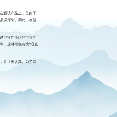
现在测试产品上，是由于
品误穿刺。因此，在进
流过电容性负载的电容性
率。这种现象称为“容量
多，并且更认真。为了保