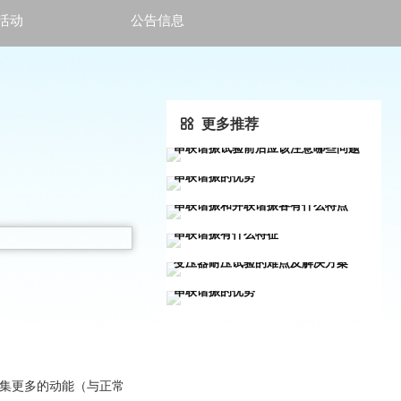
活动
公告信息
更多推荐

串联谐振试验前后应该注意哪些问题
05-15
鸿蒙电力技术部


串联谐振的优势
05-13
鸿蒙电力技术部


串联谐振和并联谐振各有什么特点
05-13
鸿蒙电力技术部


串联谐振有什么特征
05-10
鸿蒙电力技术部


变压器耐压试验的难点及解决方案
05-10
鸿蒙电力技术部


串联谐振的优势
05-09
鸿蒙电力技术部


收集更多的动能（与正常