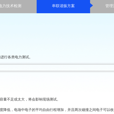

电力技术检测
串联谐振方案
管理
的进行各类电力测试。
的容量不足或太大，将会影响现场测试。
密度降低，电场中电子的平均自由行程增加，并且两次碰撞之间电子可以