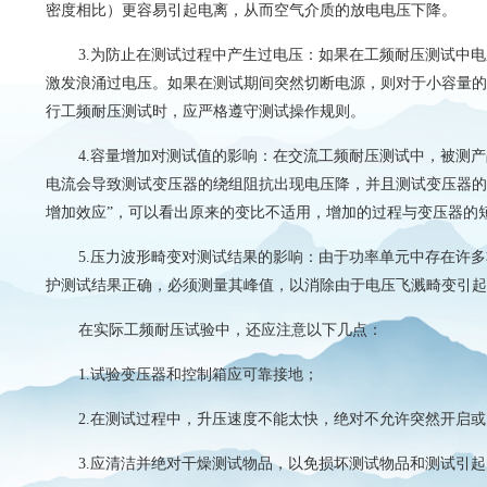
密度相比）更容易引起电离，从而空气介质的放电电压下降。
3.为防止在测试过程中产生过电压：如果在工频耐压测试中
激发浪涌过电压。如果在测试期间突然切断电源，则对于小容量的
行工频耐压测试时，应严格遵守测试操作规则。
4.容量增加对测试值的影响：在交流工频耐压测试中，被测
电流会导致测试变压器的绕组阻抗出现电压降，并且测试变压器的
增加效应”，可以看出原来的变比不适用，增加的过程与变压器的短
5.压力波形畸变对测试结果的影响：由于功率单元中存在许
护测试结果正确，必须测量其峰值，以消除由于电压飞溅畸变引起
在实际工频耐压试验中，还应注意以下几点：
1.试验变压器和控制箱应可靠接地；
2.在测试过程中，升压速度不能太快，绝对不允许突然开启
3.应清洁并绝对干燥测试物品，以免损坏测试物品和测试引