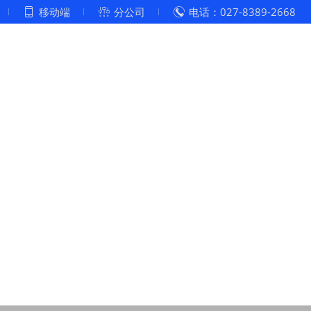
移动端
分公司
电话：027-8389-2668



企业文化
党建工作
案例展示
客户服务
