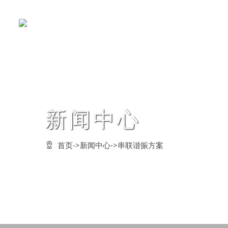
关于鸿蒙
新闻中心
产品中心
企业文化
党建工作
案例展示
客户服务
董事长致辞
企业要闻
定制成套装置
鸿蒙形象
党的建设
客户见证
联系我们







新闻中心
企业简介
企业动态
电力试验设备
经营理念
群众路线教育
合作客户
在线留言







组织架构
电力技术检测
在线监测系统
鸿蒙风貌
学习型组织
法律声明






首页
->
新闻中心
->
串联谐振方案

资质荣誉
串联谐振方案
行业解决方案
企业价值观
创先争优活动
常见问题






发展战略
管理活动
企业愿景



公告信息
企业视频

