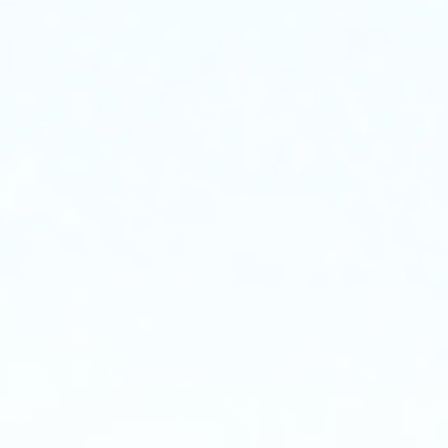
置
的
保
护
功
能。
闪
络
保
护：
当
样
品
发
生
放