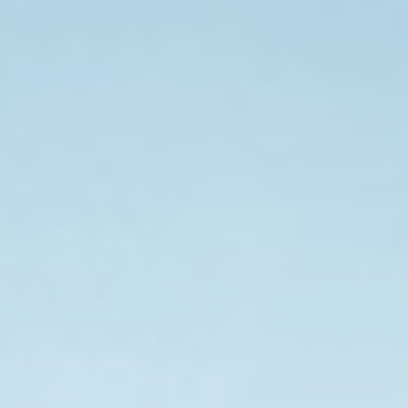
电
感
时
对
测
试
品
造
成
过
大
的
电
压
损
坏。
过