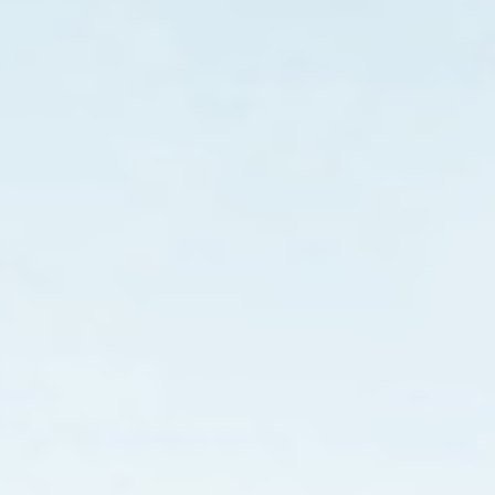
箱
自
动
关
闭
输
出。
此
时
有
相
应
提
示。
断
电
保