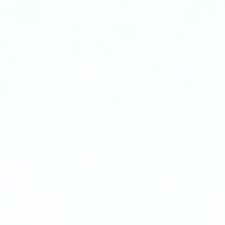
电
击
穿
时，
该
装
置
在
断
开
电
源
的
同
时
迅
速
切