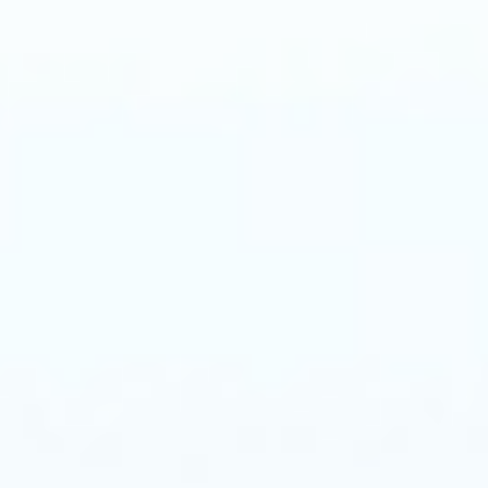
出
现
“当
前
故
障”。
设
备
内
部
保
护：
当
设
备
内
部
设