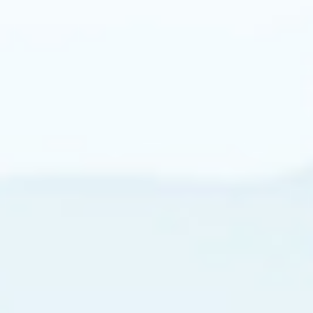
备
损
坏
时，
直
流
回
路
中
的
晶
闸
管
快
速
关
断。