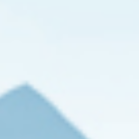
出。
当
测
试
电
压
接
近
测
试
电
压
（通
常
为
测
试