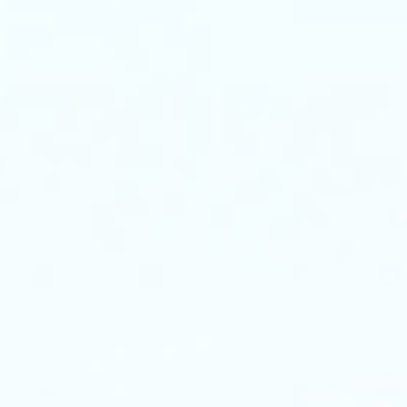
应
的
保
护
功
能。
简
要
介
绍
了
串
联
谐
振
试
验
装