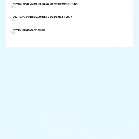
哪
串联谐振试验前后应该注意哪些问题
常见问题

些
05-15
鸿蒙电力技术部


充气式试验变压器的优势是什么？
保
05-11
鸿蒙电力技术部


护
串联谐振技术背景
测
05-09
鸿蒙电力技术部


试
鸿
蒙
电
力
技
术
部
2024-
05-
27
鸿
蒙