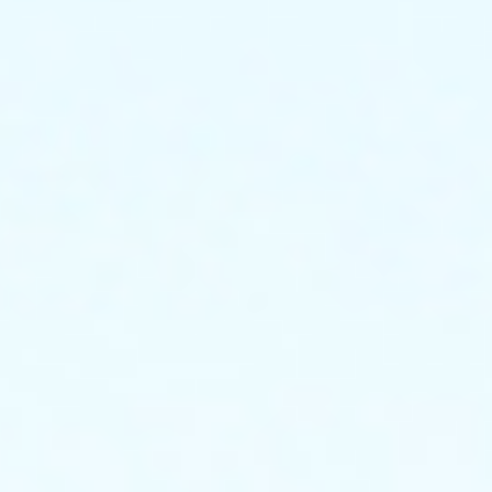
作
者
更
加
方
便
的
进
行
各
类
电
力
测
试。