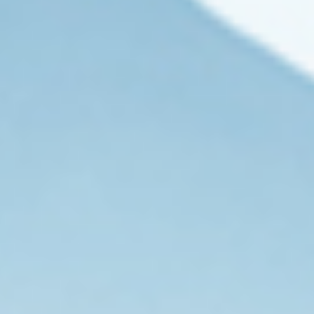
电
压
的
90%）
时，
禁
止
调
整
电
感，
以
防
止
在
调
整