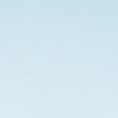
载
保
护：
当
输
出
电
流
超
过
设
定
电
流
时。
控
制