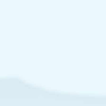
开
关，
可
切
断
故
障，
启
动
零
位
保
护：
启
动
控
制