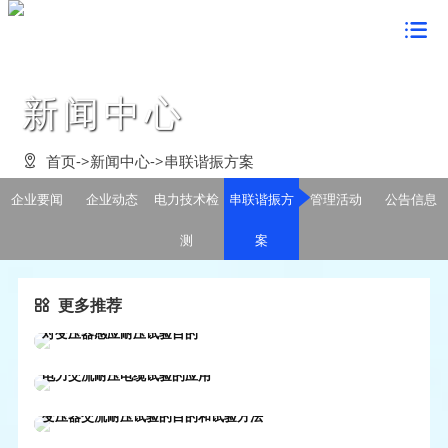
首页

关于鸿蒙
新闻中心
董事长致辞


新闻中心
企业简介

企业要闻

产品中心
首页
->
新闻中心
->
串联谐振方案

组织架构

企业动态

定制成套装置


企业文化
企业要闻
企业动态
电力技术检
串联谐振方
管理活动
公告信息
资质荣誉

电力技术检测

电力试验设备

鸿蒙形象

党建工作
测
案
发展战略

串联谐振方案

在线监测系统

经营理念

党的建设

案例展示
管理活动

行业解决方案
串

鸿蒙风貌

更多推荐
群众路线教育


客户见证

客户服务
公告信息
联

对变压器感应耐压试验目的
企业价值观

学习型组织

合作客户

联系我们
谐

05-27
鸿蒙电力技术部


企业愿景

电力交流耐压电缆试验的应用
创先争优活动

振
在线留言

05-17
鸿蒙电力技术部


企业视频

有
变压器交流耐压试验的目的和试验方法
法律声明

05-15
鸿蒙电力技术部

