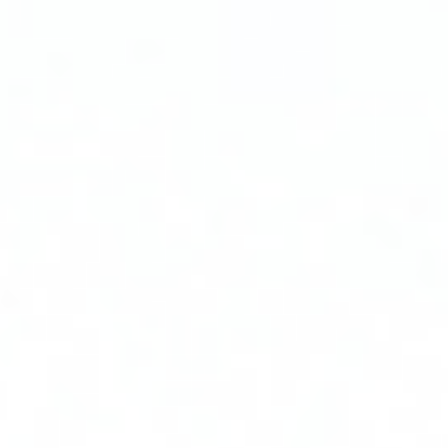
压
变
压
器
释
放，
不
会
引
起
过
电
压，
也
不
会
影