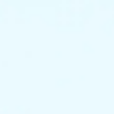
电
力
旗
下
的
串
联
谐
振
可
以
帮
助
众
多
电
力
工