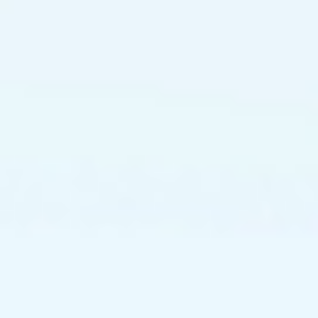
主
电
源
开
关
为
具
有
快
速
断
开
功
能
的
空
气