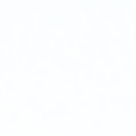
断
输
出
电
压，
高
压
电
路
的
负
载
通
过
中
间
升