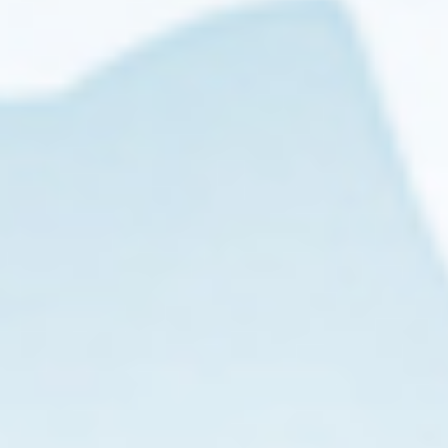
中
剩
余
的
电
能
及
时
关
闭
输
出
信
号。
以
确
保