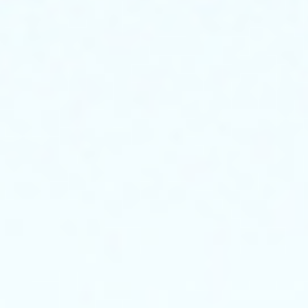
谐
振
试
验。
同
时，
串
联
谐
振
试
验
装
置
具
有
相