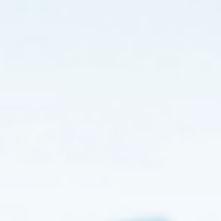
护：
当
电
源
突
然
切
断
时。
系
统
可
以
利
用
电
路