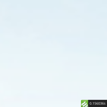
系
统
的
安
全
关
机。
失
谐
保
护：
当
测
试
系
统
0.156036s
因