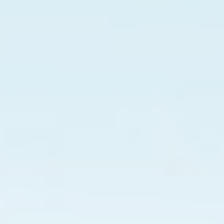
箱
时，
输
出
端
始
终
为
零，
无
脉
冲
信
号，
无
电
压
输